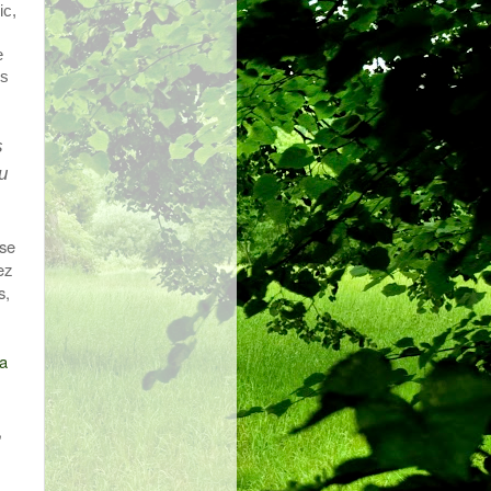
ic,
e
es
s
u
ise
ez
s,
la
,