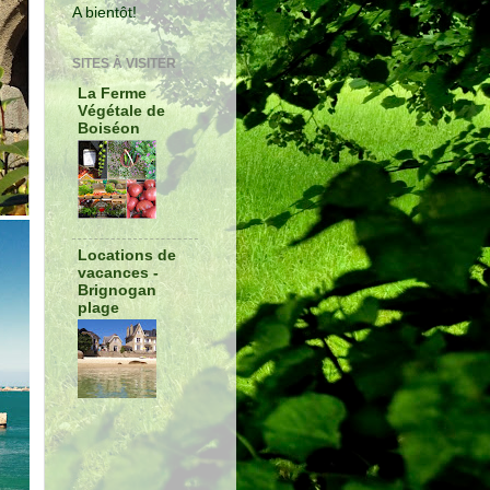
A bientôt!
SITES À VISITER
La Ferme
Végétale de
Boiséon
Locations de
vacances -
Brignogan
plage