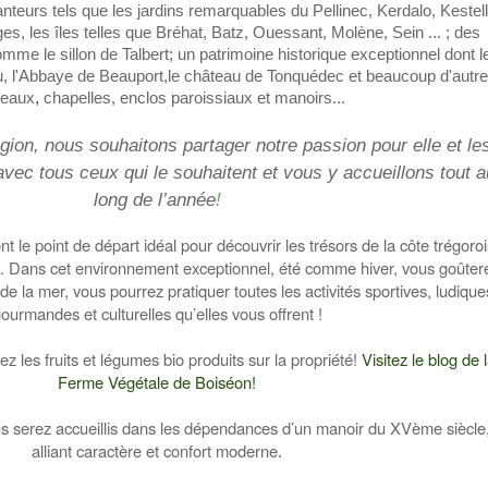
teurs tels que les jardins remarquables du Pellinec, Kerdalo, Kestell
es, les îles telles que Bréhat, Batz, Ouessant, Molène, Sein ... ; des
mme le sillon de Talbert
;
u
n patrimoine historique exceptionnel dont l
, l'Abbaye de Beauport,
le châte
au de Tonquédec
et beaucoup d
'
autr
tea
ux
,
chapelles, enclos paroissiaux et manoirs...
ion, nous souhaitons partager notre passion pour elle et le
 avec tous ceux qui le souhaitent et vous y accueillons tout a
long de l’année
!
 le point de départ idéal pour découvrir les trésors de la côte trégoro
es. Dans cet environnement exceptionnel, été comme hiver, vous goûter
 de la mer, vous pourrez pratiquer toutes les activités sportives, ludique
ourmandes et culturelles qu’elles vous offrent !
ez les fruits et légumes bio produits sur la propriété!
Visitez le blog de 
Ferme Végétale de Boiséon!
us serez accueillis dans les dépendances d’un manoir du XVème siècle
alliant caractère et confort moderne
.