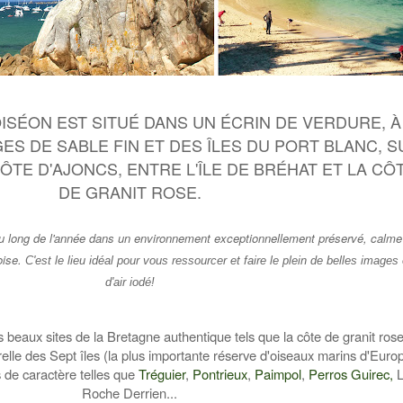
ISÉON EST SITUÉ DANS UN ÉCRIN DE VERDURE, À
ES DE SABLE FIN ET DES ÎLES DU PORT
BLANC, S
CÔTE D'AJONCS,
ENTRE L'ÎLE DE BRÉHAT ET LA CÔ
DE GRANIT ROSE.
au long de l'année dans un environnement exceptionnellement préservé, calme
oise.
C'est le lieu idéal pour vous ressourcer et faire le plein de belles images 
d'air iodé
!
s beaux sites de la Bretagne authentique tels que la côte de granit rose
relle des Sept îles
(
la plus importante réserve d'oiseaux marins d'Euro
 de caractère telles que
Tréguier
,
Pontrieux
,
Paimpol
,
Perros Guirec,
Ro
ch
e Derrien
...