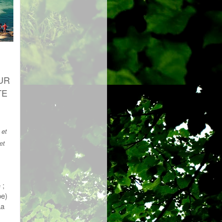
UR
TE
 et
et
 ;
pe)
La