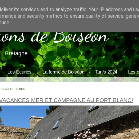
liver its services and to analyze traffic. Your IP address and u
rmance and security metrics to ensure quality of service, gene
buse.
ions de Boiséon
 - Bretagne
Les Ecuries
La ferme de Boiséon
Tarifs 2024
Les e
ns saisonnières
 VACANCES MER ET CAMPAGNE AU PORT BLANC!