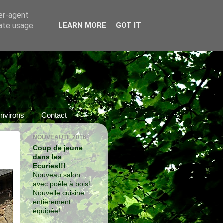
ser-agent
rate usage
LEARN MORE
GOT IT
nvirons
Contact
NOUVEAUTÉ 2016
Coup de jeune
dans les
Ecuries!!!
Nouveau salon
avec poêle à bois!
Nouvelle cuisine
entièrement
équipée!