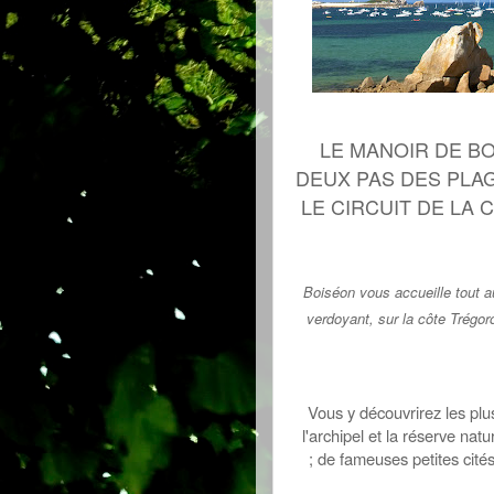
LE MANOIR DE BO
DEUX PAS DES PLAG
LE CIRCUIT DE LA 
Boiséon vous accueille tout 
verdoyant, sur la côte Trégor
Vous y découvrirez les plu
l'archipel et la réserve natu
;
de fameuses petites cités