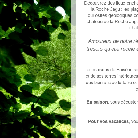
Découvrez des lieux enchan
la Roche Jagu ; les plag
curiosités géologiques co
château de la Roche Jagu
châ
Amoureux de notre rég
trésors qu’elle recèle
Les maisons de Boiséon sont
et de ses terres intérieur
aux bienfaits de la terre et
g
En saison
, vous déguster
Pour vos vacances
, vo